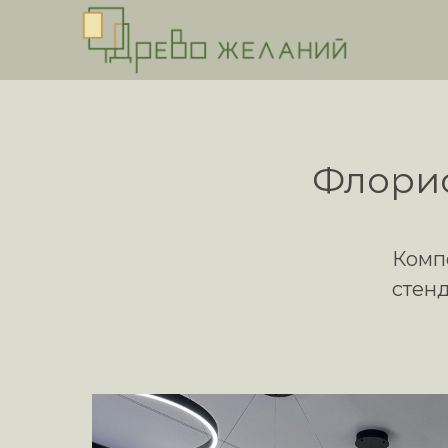
Флорис
Комп
стен