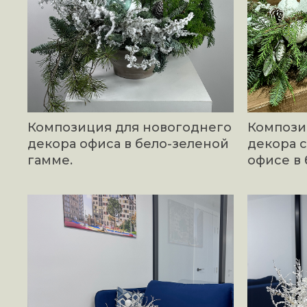
Композиция для новогоднего
Компози
декора офиса в бело-зеленой
декора с
гамме.
офисе в