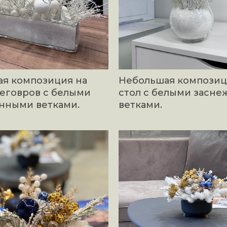
ая композиция на
Небольшая композиц
реговров с белыми
стол с белыми засн
нными ветками.
ветками.