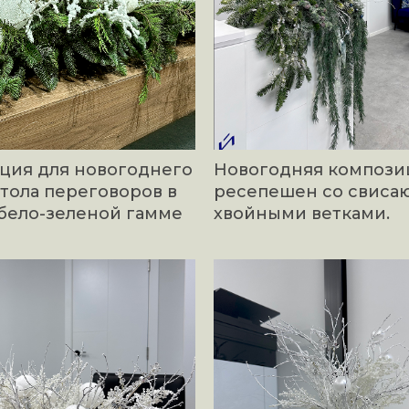
ция для новогоднего
Новогодняя компози
тола переговоров в
ресепешен со свис
 бело-зеленой гамме
хвойными ветками.