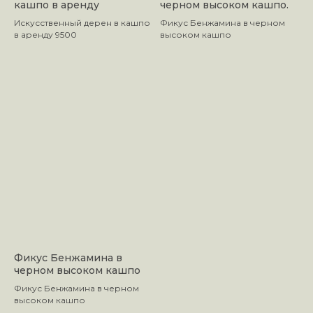
кашпо в аренду
черном высоком кашпо.
Искусственный дерен в кашпо
Фикус Бенжамина в черном
в аренду 9500
высоком кашпо
Фикус Бенжамина в
черном высоком кашпо
Фикус Бенжамина в черном
высоком кашпо